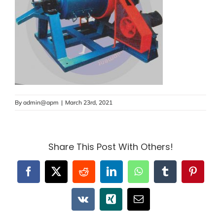
By
admin@apm
|
March 23rd, 2021
Share This Post With Others!
Facebook
X
Reddit
LinkedIn
WhatsApp
Tumblr
Pintere
Vk
Xing
Email