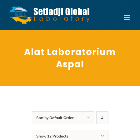
Skip
to
content
Alat Laboratorium
Aspal
Sort by
Default Order
Show
12 Products