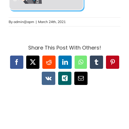
By
admin@apm
|
March 24th, 2021
Share This Post With Others!
Facebook
X
Reddit
LinkedIn
WhatsApp
Tumblr
Pintere
Vk
Xing
Email