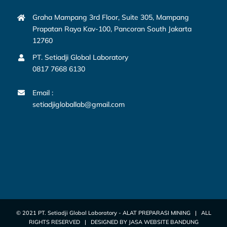
Graha Mampang 3rd Floor, Suite 305, Mampang
Prapatan Raya Kav-100, Pancoran South Jakarta
12760
PT. Setiadji Global Laboratory
0817 7668 6130
Email :
setiadjigloballab@gmail.com
© 2021 PT. Setiadji Global Laboratory -
ALAT PREPARASI MINING
| ALL
RIGHTS RESERVED | DESIGNED BY
JASA WEBSITE BANDUNG