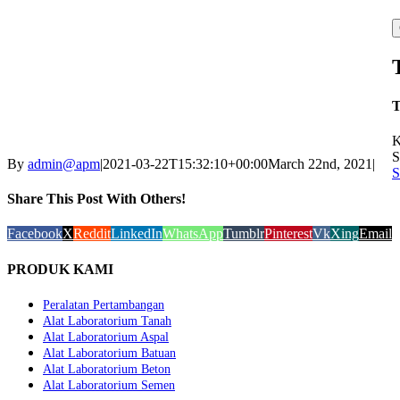
K
S
By
admin@apm
|
2021-03-22T15:32:10+00:00
March 22nd, 2021
|
S
Share This Post With Others!
Facebook
X
Reddit
LinkedIn
WhatsApp
Tumblr
Pinterest
Vk
Xing
Email
PRODUK KAMI
Peralatan Pertambangan
Alat Laboratorium Tanah
Alat Laboratorium Aspal
Alat Laboratorium Batuan
Alat Laboratorium Beton
Alat Laboratorium Semen